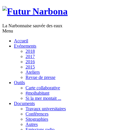
La Narbonnaise sauvée des eaux
Menu
Accueil
Evénements
2018
2017
2016
2015
Ateliers
Revue de presse
Outils
Carte collaborative
#moihabitant
Si la mer montait ...
Documents
Travaux universitaires
Conférences
Sitographies
Autres
Emissions radio