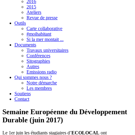
2016
2015
Ateliers
Revue de presse
Outils
Carte collaborative
#moihabitant
Si la mer montait ...
Documents
Travaux universitaires
Conférences
Sitographies
Autres
Emissions radio
Qui sommes nous ?
Notre démarche
Les membres
Soutiens
Contact
Semaine Européenne du Développement
Durable (juin 2017)
Le 1er juin les étudiants stagiaires d’
ECOLOCAL
ont