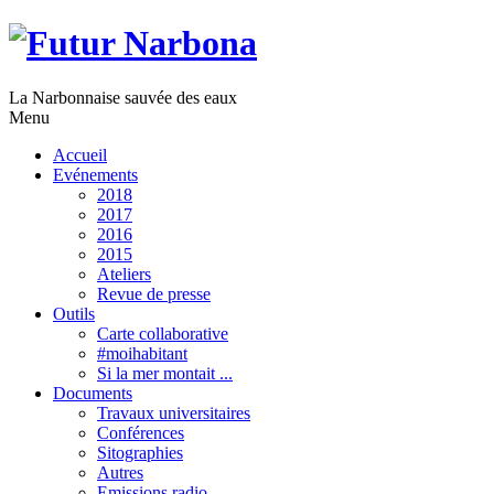
La Narbonnaise sauvée des eaux
Menu
Accueil
Evénements
2018
2017
2016
2015
Ateliers
Revue de presse
Outils
Carte collaborative
#moihabitant
Si la mer montait ...
Documents
Travaux universitaires
Conférences
Sitographies
Autres
Emissions radio