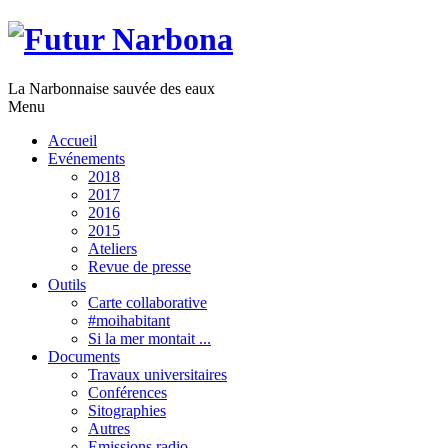
La Narbonnaise sauvée des eaux
Menu
Accueil
Evénements
2018
2017
2016
2015
Ateliers
Revue de presse
Outils
Carte collaborative
#moihabitant
Si la mer montait ...
Documents
Travaux universitaires
Conférences
Sitographies
Autres
Emissions radio