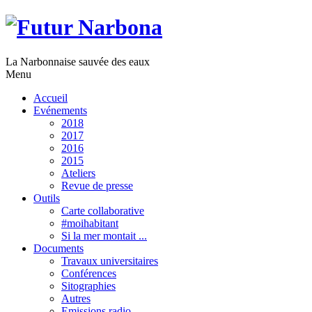
La Narbonnaise sauvée des eaux
Menu
Accueil
Evénements
2018
2017
2016
2015
Ateliers
Revue de presse
Outils
Carte collaborative
#moihabitant
Si la mer montait ...
Documents
Travaux universitaires
Conférences
Sitographies
Autres
Emissions radio