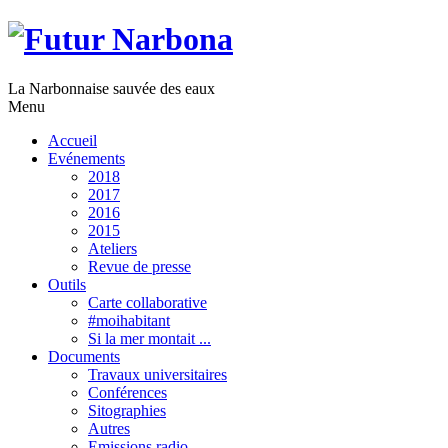
La Narbonnaise sauvée des eaux
Menu
Accueil
Evénements
2018
2017
2016
2015
Ateliers
Revue de presse
Outils
Carte collaborative
#moihabitant
Si la mer montait ...
Documents
Travaux universitaires
Conférences
Sitographies
Autres
Emissions radio