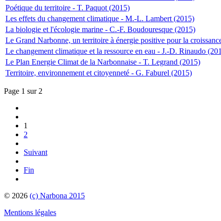
Poétique du territoire - T. Paquot (2015)
Les effets du changement climatique - M.-L. Lambert (2015)
La biologie et l'écologie marine - C.-F. Boudouresque (2015)
Le Grand Narbonne, un territoire à énergie positive pour la croissance
Le changement climatique et la ressource en eau - J.-D. Rinaudo (20
Le Plan Energie Climat de la Narbonnaise - T. Legrand (2015)
Territoire, environnement et citoyenneté - G. Faburel (2015)
Page 1 sur 2
1
2
Suivant
Fin
© 2026
(c) Narbona 2015
Mentions légales