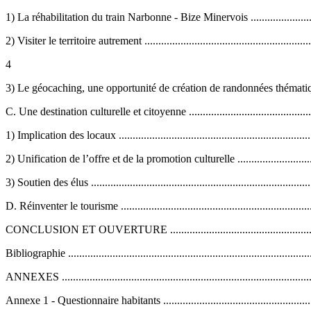
1) La réhabilitation du train Narbonne - Bize Minervois ..........................
2) Visiter le territoire autrement .............................................................
4
3) Le géocaching, une opportunité de création de randonnées thématiques 
C. Une destination culturelle et citoyenne ...............................................
1) Implication des locaux ......................................................................
2) Unification de l’offre et de la promotion culturelle ...............................
3) Soutien des élus ...............................................................................
D. Réinventer le tourisme ......................................................................
CONCLUSION ET OUVERTURE ...........................................................
Bibliographie ........................................................................................
ANNEXES ...........................................................................................
Annexe 1 - Questionnaire habitants ........................................................