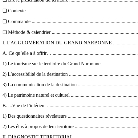
❏ Contexte ...........................................................................................
❏ Commande ........................................................................................
❏ Méthode & calendrier ........................................................................
I. L'AGGLOMÉRATION DU GRAND NARBONNE .................................
A. Ce qu’elle a à offrir… .......................................................................
1) Le tourisme sur le territoire du Grand Narbonne ..................................
2) L’accessibilité de la destination ..........................................................
3) La communication de la destination ....................................................
4) Le patrimoine naturel et culturel ........................................................
B. ...Vue de l’intérieur ..........................................................................
1) Des questionnaires révélateurs ...........................................................
2) Les élus à propos de leur territoire .....................................................
II. DIAGNOSTIC TERRITORIAL ..........................................................