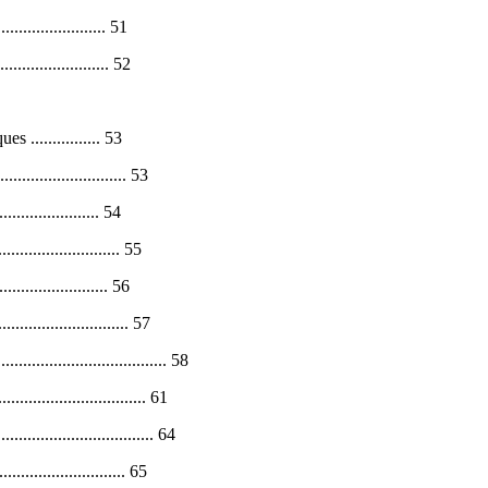
.................... 51
........................ 52
................ 53
.......................... 53
...................... 54
....................... 55
......................... 56
............................ 57
.............................. 58
................................. 61
.................................. 64
.......................... 65