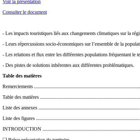
Voir la présentation
Consulter le document
- Les impacts touristiques liés aux changements climatiques sur la rég
- Leurs répercussions socio-économiques sur l’ensemble de la populatio
- Les relations et flux entre les différentes populations fréquentant le ter
- Des pistes de solutions inhérentes aux différentes problématiques.
Table des matières
Remerciements ......................................................................................
Table des matières .................................................................................
Liste des annexes ...................................................................................
Liste des figures ....................................................................................
INTRODUCTION ..................................................................................
❏ Brève présentation du territoire ...........................................................