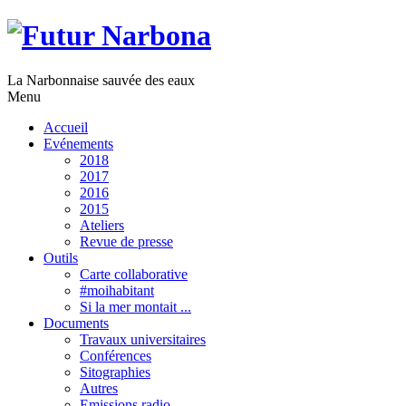
La Narbonnaise sauvée des eaux
Menu
Accueil
Evénements
2018
2017
2016
2015
Ateliers
Revue de presse
Outils
Carte collaborative
#moihabitant
Si la mer montait ...
Documents
Travaux universitaires
Conférences
Sitographies
Autres
Emissions radio