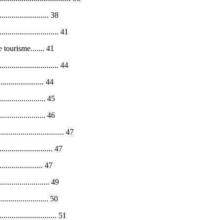
.................... 38
....................... 41
 tourisme....... 41
............................ 44
................... 44
................... 45
.................. 46
.......................... 47
...................... 47
.................... 47
........................ 49
....................... 50
........................... 51