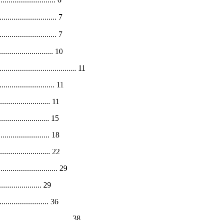
............................ 7
........................... 7
......................... 10
.......................... 11
.......................... 11
..................... 11
....................... 15
...................... 18
........................ 22
............................. 29
................... 29
....................... 36
.............................. 38