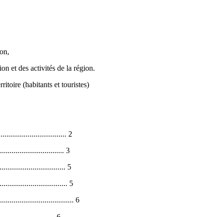
ion,
n et des activités de la région.
ritoire (habitants et touristes)
................................. 2
................................ 3
................................ 5
.................................. 5
.................................. 6
......................... 6