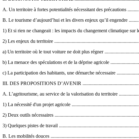
A. Un territoire à fortes potentialités nécessitant des précautions ..............
B. Le tourisme d’aujourd’hui et les divers enjeux qu’il engendre ...............
1) Et si rien ne changeait : les impacts du changement climatique sur le
2) Les enjeux du territoire ......................................................................
a) Un territoire où le tout voiture ne doit plus régner ...............................
b) La menace des spéculations et de la déprise agricole ...........................
c) La participation des habitants, une démarche nécessaire .......................
III. DES PROPOSITIONS D’AVENIR ....................................................
A. L’agritourisme, au service de la valorisation du territoire .....................
1) La nécessité d'un projet agricole ........................................................
2) Deux outils nécessaires .....................................................................
3) Quelques pistes de travail ..................................................................
B. Les mobilités douces .........................................................................