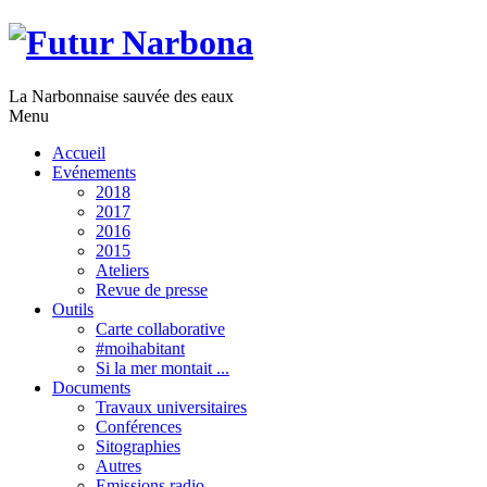
La Narbonnaise sauvée des eaux
Menu
Accueil
Evénements
2018
2017
2016
2015
Ateliers
Revue de presse
Outils
Carte collaborative
#moihabitant
Si la mer montait ...
Documents
Travaux universitaires
Conférences
Sitographies
Autres
Emissions radio