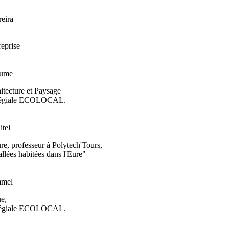
eira
reprise
aume
ecture et Paysage
ollégiale ECOLOCAL.
itel
e, professeur à Polytech'Tours,
lées habitées dans l'Eure"
mmel
e,
ollégiale ECOLOCAL.