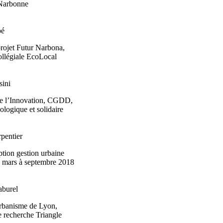
 Narbonne
bé
rojet Futur Narbona,
ollégiale EcoLocal
sini
 de l’Innovation, CGDD,
cologique et solidaire
pentier
tion gestion urbaine
e mars à septembre 2018
aburel
'Urbanisme de Lyon,
e recherche Triangle