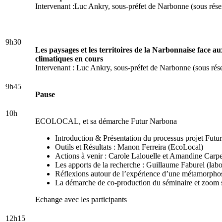
Intervenant :Luc Ankry, sous-préfet de Narbonne (sous rése
9h30
Les paysages et les territoires de la Narbonnaise face a
climatiques en cours
Intervenant : Luc Ankry, sous-préfet de Narbonne
(sous rés
9h45
Pause
10h
ECOLOCAL, et sa démarche Futur Narbona
Introduction & Présentation du processus projet Futu
Outils et Résultats :
Manon Ferreira (EcoLocal)
Actions à venir :
Carole Lalouelle et Amandine Carpe
Les apports de la recherche :
Guillaume Faburel (labor
Réflexions autour de l’expérience d’une métamorpho
La démarche de co-production du séminaire et zoom sur
Echange avec les participants
12h15